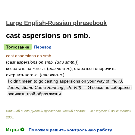
Large English-Russian phrasebook
cast aspersions on smb.
Толкование
Перевод
cast aspersions on smb.
(
cast aspersions on smb. (или smth.)
)
клеветать на кого-л.
(
или что-л.
)
, стараться опорочить,
очернить кого-л.
(
или что-л.
)
I didn't mean to go casting aspersions on your way of life.
(J.
Jones, ‘Some Came Running’, ch. VIII)
— Я вовсе не собирался
охаивать твой образ жизни.
Большой англо-русский фразеологический словарь. - М.: «Русский язык-Медиа».
.
2006
.
Игры ⚽
Поможем решить контрольную работу